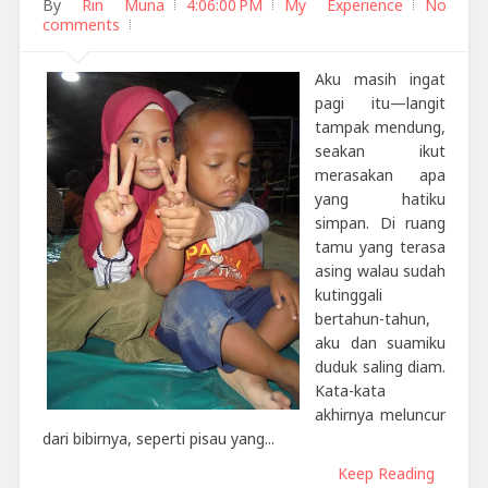
By
Rin Muna
4:06:00 PM
My Experience
No
comments
Aku masih ingat
pagi itu—langit
tampak mendung,
seakan ikut
merasakan apa
yang hatiku
simpan. Di ruang
tamu yang terasa
asing walau sudah
kutinggali
bertahun-tahun,
aku dan suamiku
duduk saling diam.
Kata-kata
akhirnya meluncur
dari bibirnya, seperti pisau yang...
Keep Reading