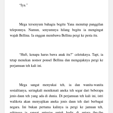
“Iya.”
Mega tersenyum bahagia begitu Yana menutup panggilan
teleponnya. Namun, senyumnya hilang begitu ia mengingat
wajah Bellina. Ia enggan membawa Bellina pergi ke pesta itu.
“Huft, kenapa harus bawa anak itu?” celetuknya. Tapi, ia
tetap menekan nomor ponsel Bellina dan mengajaknya pergi ke
perjamuan teh kali ini.
Mega sangat menyukai teh, ia dan wanita-wanita
sosialitanya, seringkali menikmati aneka teh segar dari beberapa
jenis daun teh yang ada di dunia. Di perjamuan teh kali ini, istri
walikota akan menyajikan aneka jenis daun teh dari berbagai
negara. Ini bukan pertama kalinya ia pergi ke jamuan teh,
sehingga ia sangat antusias untuk hadir di antara ibu-ibu