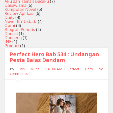
Aku dan Taman Bacaku
(7)
Dasawisma
(6)
Kumpulan Novel
(6)
Review Aplikasi
(6)
Daily
(4)
Novel ILY Ustadz
(4)
Opini
(4)
Biografi Penulis
(2)
Donasi
(1)
Dongeng
(1)
JNE
(1)
Product
(1)
Perfect Hero Bab 534 : Undangan
Pesta Balas Dendam
By
Rin Muna
9:48:00 AM
Perfect Hero
No
comments