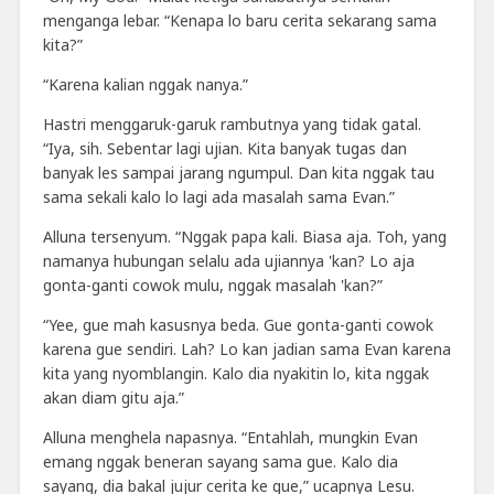
menganga lebar. “Kenapa lo baru cerita sekarang sama
kita?”
“Karena kalian nggak nanya.”
Hastri menggaruk-garuk rambutnya yang tidak gatal.
“Iya, sih. Sebentar lagi ujian. Kita banyak tugas dan
banyak les sampai jarang ngumpul. Dan kita nggak tau
sama sekali kalo lo lagi ada masalah sama Evan.”
Alluna tersenyum. “Nggak papa kali. Biasa aja. Toh, yang
namanya hubungan selalu ada ujiannya 'kan? Lo aja
gonta-ganti cowok mulu, nggak masalah 'kan?”
“Yee, gue mah kasusnya beda. Gue gonta-ganti cowok
karena gue sendiri. Lah? Lo kan jadian sama Evan karena
kita yang nyomblangin. Kalo dia nyakitin lo, kita nggak
akan diam gitu aja.”
Alluna menghela napasnya. “Entahlah, mungkin Evan
emang nggak beneran sayang sama gue. Kalo dia
sayang, dia bakal jujur cerita ke gue,” ucapnya Lesu.