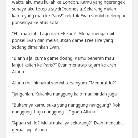
waktu aku mau kuliah ke London. Kamu yang ngerengek
supaya aku tetep
stay
di Indonesia. Sekarang malah
kamu yang mau ke Paris!” celetuk Evan sambil melempar
ponselnya ke atas sofa.
“Eh, mati loh. Lagi main FF kan?” Alluna mengambil
ponsel Evan dan melanjutkan game Free Fire yang
sedang dimainkan Evan.
“Biarin aja, cuma game doang. Kamu beneran mau
lanjut kuliah ke Paris?” Evan menatap tajam ke arah
Alluna.
Alluna melirik nakal sambil tersenyum. “Menurut lo?”
“Janganlah. Kuliahku nanggung kalo mau pindah juga.”
“Bukannya kamu suka yang nanggung-nanggung? Rok
nanggung, baju nanggung ...,” goda Alluna.
“Apaan sih lo? Mulai nakal ya sekarang?” Evan mencubit
gemas pipi Alluna.