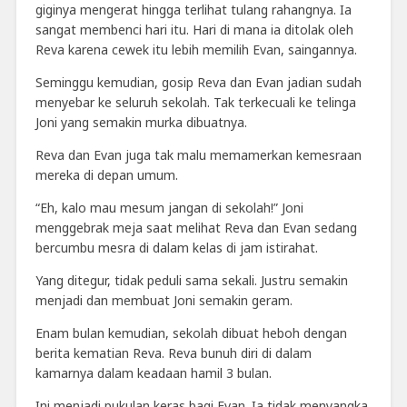
giginya mengerat hingga terlihat tulang rahangnya. Ia
sangat membenci hari itu. Hari di mana ia ditolak oleh
Reva karena cewek itu lebih memilih Evan, saingannya.
Seminggu kemudian, gosip Reva dan Evan jadian sudah
menyebar ke seluruh sekolah. Tak terkecuali ke telinga
Joni yang semakin murka dibuatnya.
Reva dan Evan juga tak malu memamerkan kemesraan
mereka di depan umum.
“Eh, kalo mau mesum jangan di sekolah!” Joni
menggebrak meja saat melihat Reva dan Evan sedang
bercumbu mesra di dalam kelas di jam istirahat.
Yang ditegur, tidak peduli sama sekali. Justru semakin
menjadi dan membuat Joni semakin geram.
Enam bulan kemudian, sekolah dibuat heboh dengan
berita kematian Reva. Reva bunuh diri di dalam
kamarnya dalam keadaan hamil 3 bulan.
Ini menjadi pukulan keras bagi Evan. Ia tidak menyangka