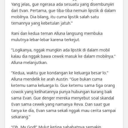
Yang jelas, gue ngerasa ada sesuatu yang disembunyiin
dari Evan. Pertama, gue tiba-tiba nemuin lipstik di dalam
mobilnya. Dia bilang, itu cuma lipstik salah satu
temannya yang kebetulan jatuh.”
Rani dan kedua teman Alluna langsung membuka
mulutnya lebar-lebar karena terkejut.
“Logikanya, nggak mungkin ada lipstik di dalam mobil
kalau dia nggak bawa cewek masuk ke dalam mobilnya.”
Alluna melanjutkan.
“Kedua, waktu gue kondangan ke keluarga besar lo.”
Alluna mendelik ke arah Austin. “Gue bukan cuma
ketemu sama keluarga lo. Gue ketemu sama tiga orang
cowok yang kelihatannya punya hubungan kurang baik
sama Evan. Gue denger mereka menyebut soal skandal
Evan sama cewek yang namanya Reva. Dan saat gue
tanya ke dia, Evan sama sekali nggak mau cerita sampai
sekarang.”
“Oh, My God!” Mulut ketiga sahabatnya semakin