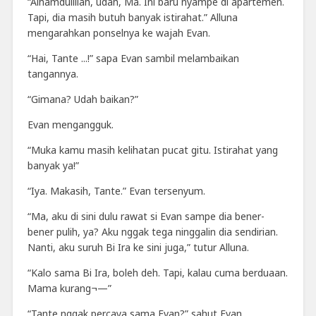
“Alhamdulillah, udah, Ma. Ini baru nyampe di apartemen.
Tapi, dia masih butuh banyak istirahat.”
Alluna
mengarahkan ponselnya ke wajah Evan.
“Hai, Tante ...!” sapa Evan sambil melambaikan
tangannya.
“Gimana? Udah baikan?”
Evan mengangguk.
“Muka kamu masih kelihatan pucat gitu. Istirahat yang
banyak ya!”
“Iya. Makasih, Tante.” Evan tersenyum.
“Ma, aku di sini dulu rawat si Evan sampe dia bener-
bener pulih, ya? Aku nggak tega ninggalin dia sendirian.
Nanti, aku suruh Bi Ira ke sini juga,” tutur Alluna.
“Kalo sama Bi Ira, boleh deh. Tapi, kalau cuma berduaan.
Mama kurang¬—”
“Tante nggak percaya sama Evan?” sahut Evan.