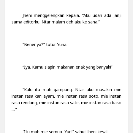
Jheni menggelengkan kepala. “Aku udah ada janji
sama editorku. Ntar malam deh aku ke sana.”
“Bener ya?” tutur Yuna.
“Iya. Kamu siapin makanan enak yang banyak!”
“Kalo itu mah gampang. Ntar aku masakin mie
instan rasa kari ayam, mie instan rasa soto, mie instan
rasa rendang, mie instan rasa sate, mie instan rasa baso
...,”
“Itu mah mie semua, Yun!” sahut Jheni kesal.