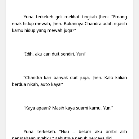
Yuna terkekeh geli melihat tingkah Jheni. “Emang
enak hidup mewah, Jhen. Bukannya Chandra udah ngasih
kamu hidup yang mewah juga?”
“Idih, aku cari duit sendiri, Yun!”
“Chandra kan banyak duit juga, Jhen. Kalo kalian
berdua nikah, auto kaya!”
“Kaya apaan? Masih kaya suami kamu, Yun.”
Yuna terkekeh. “Huu ... belum aku ambil alih
perusahaan ayahku,” sahutnya penuh percaya diri.