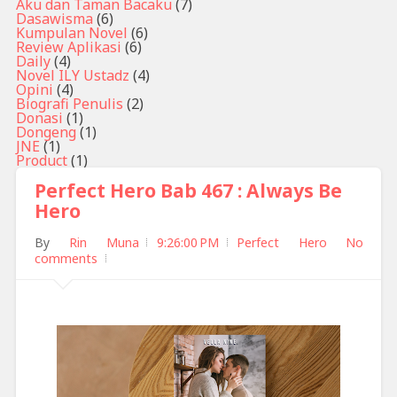
Aku dan Taman Bacaku
(7)
Dasawisma
(6)
Kumpulan Novel
(6)
Review Aplikasi
(6)
Daily
(4)
Novel ILY Ustadz
(4)
Opini
(4)
Biografi Penulis
(2)
Donasi
(1)
Dongeng
(1)
JNE
(1)
Product
(1)
Perfect Hero Bab 467 : Always Be
Hero
By
Rin Muna
9:26:00 PM
Perfect Hero
No
comments