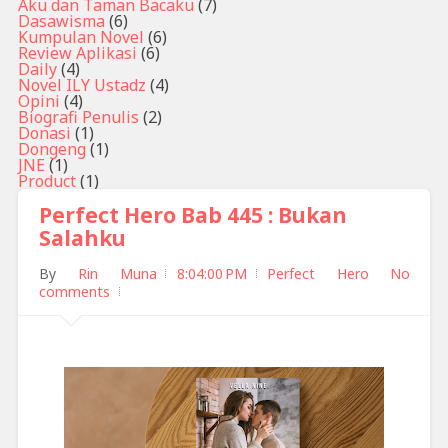
Aku dan Taman Bacaku
(7)
Dasawisma
(6)
Kumpulan Novel
(6)
Review Aplikasi
(6)
Daily
(4)
Novel ILY Ustadz
(4)
Opini
(4)
Biografi Penulis
(2)
Donasi
(1)
Dongeng
(1)
JNE
(1)
Product
(1)
Perfect Hero Bab 445 : Bukan
Salahku
By
Rin Muna
8:04:00 PM
Perfect Hero
No
comments