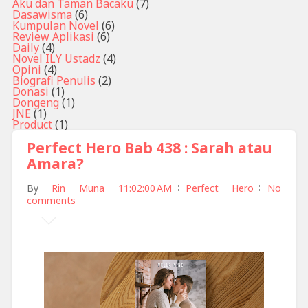
Aku dan Taman Bacaku
(7)
Dasawisma
(6)
Kumpulan Novel
(6)
Review Aplikasi
(6)
Daily
(4)
Novel ILY Ustadz
(4)
Opini
(4)
Biografi Penulis
(2)
Donasi
(1)
Dongeng
(1)
JNE
(1)
Product
(1)
Perfect Hero Bab 438 : Sarah atau
Amara?
By
Rin Muna
11:02:00 AM
Perfect Hero
No
comments