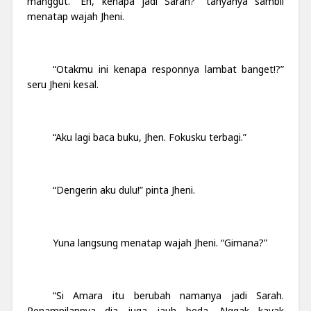
manggut. “Eh, kenapa jadi Sarah?” tanyanya sambil
menatap wajah Jheni.
“Otakmu ini kenapa responnya lambat banget!?”
seru Jheni kesal.
“Aku lagi baca buku, Jhen. Fokusku terbagi.”
“Dengerin aku dulu!” pinta Jheni.
Yuna langsung menatap wajah Jheni. “Gimana?”
“Si Amara itu berubah namanya jadi Sarah.
Penampilannya dia juga jauh beda. Nggak kayak