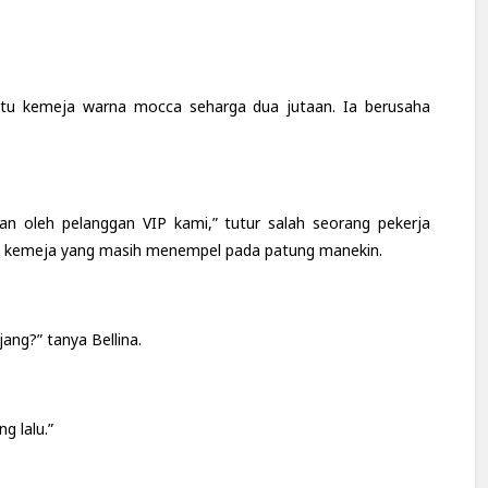
satu kemeja warna mocca seharga dua jutaan. Ia berusaha
san oleh pelanggan VIP kami,” tutur salah seorang pekerja
ai kemeja yang masih menempel pada patung manekin.
ang?” tanya Bellina.
g lalu.”