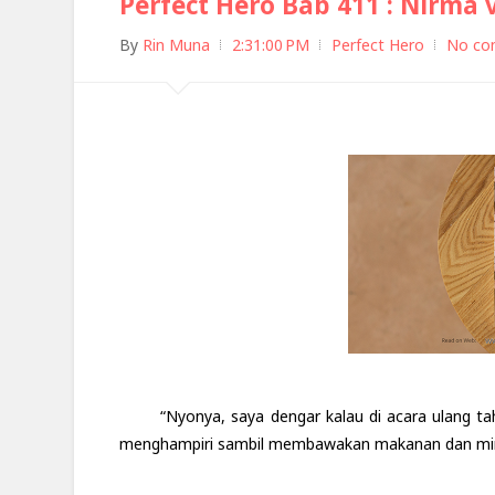
Perfect Hero Bab 411 : Nirma v
By
Rin Muna
2:31:00 PM
Perfect Hero
No co
“Nyonya, saya dengar kalau di acara ulang t
menghampiri sambil membawakan makanan dan m