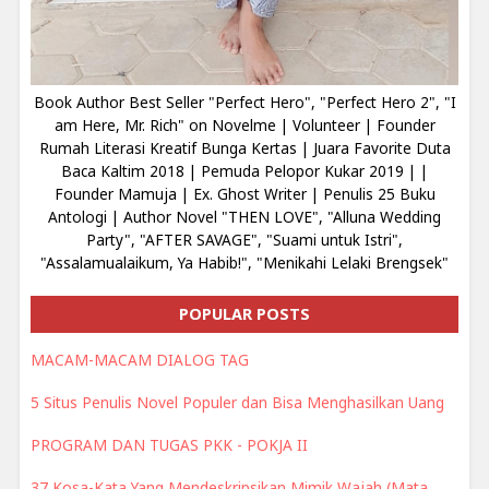
Book Author Best Seller "Perfect Hero", "Perfect Hero 2", "I
am Here, Mr. Rich" on Novelme | Volunteer | Founder
Rumah Literasi Kreatif Bunga Kertas | Juara Favorite Duta
Baca Kaltim 2018 | Pemuda Pelopor Kukar 2019 | |
Founder Mamuja | Ex. Ghost Writer | Penulis 25 Buku
Antologi | Author Novel "THEN LOVE", "Alluna Wedding
Party", "AFTER SAVAGE", "Suami untuk Istri",
"Assalamualaikum, Ya Habib!", "Menikahi Lelaki Brengsek"
POPULAR POSTS
MACAM-MACAM DIALOG TAG
5 Situs Penulis Novel Populer dan Bisa Menghasilkan Uang
PROGRAM DAN TUGAS PKK - POKJA II
37 Kosa-Kata Yang Mendeskripsikan Mimik Wajah (Mata