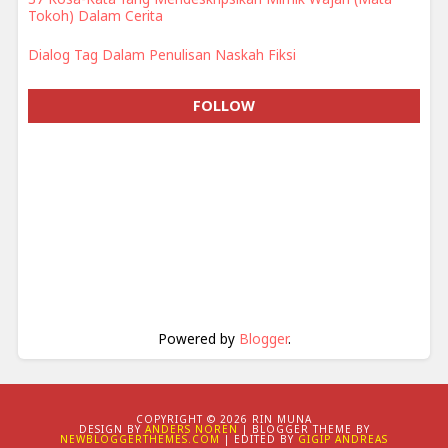
Tokoh) Dalam Cerita
Dialog Tag Dalam Penulisan Naskah Fiksi
FOLLOW
Powered by
Blogger
.
COPYRIGHT ©
2026 RIN MUNA
DESIGN BY
ANDERS NOREN
| BLOGGER THEME BY
NEWBLOGGERTHEMES.COM
| EDITED BY
GIGIP ANDREAS