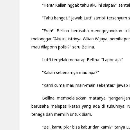
“Heh!? Kalian nggak tahu aku ini siapa!?” sentak
“Tahu banget,” jawab Lutfi sambil tersenyum s
“Ergh!” Bellina berusaha menggoyangkan tub
melonggar. “Aku ini istrinya Wilian Wijaya, pemilik p
mau dilaporin polisi?” seru Bellina.
Lutfi tergelak menatap Bellina. “Lapor aja!”
“Kalian sebenarnya mau apa?”
“Kami cuma mau main-main sebentar,” jawab L
Bellina membelalakkan matanya. “Jangan-jan
berusaha melepas ikatan yang ada di tubuhnya. N
tenaga dan memilih untuk diam.
“Bel, kamu pikir bisa kabur dari kami?” tanya