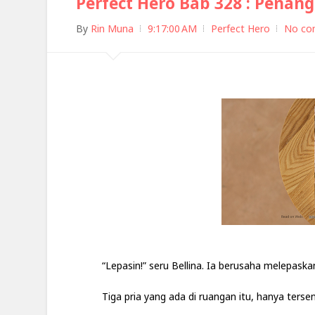
Perfect Hero Bab 328 : Penan
By
Rin Muna
9:17:00 AM
Perfect Hero
No co
“Lepasin!” seru Bellina. Ia berusaha melepaska
Tiga pria yang ada di ruangan itu, hanya terse