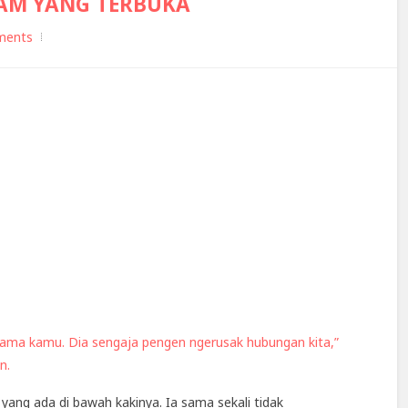
ITAM YANG TERBUKA
ments
 sama kamu. Dia sengaja pengen ngerusak hubungan kita,”
n.
yang ada di bawah kakinya. Ia sama sekali tidak