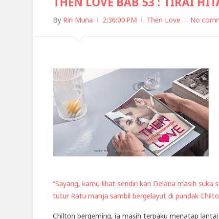
THEN LOVE BAB 53 : TIRAI H
By
Rin Muna
2:36:00 PM
Then Love
No com
“Sayang, kamu lihat sendiri kan Delana masih suka
tutur Ratu manja sambil bergelayut di pundak Chilto
Chilton bergeming, ia masih terpaku menatap lantai 