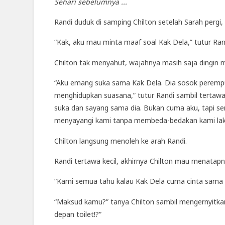
Sehari sebelumnya ...
Randi duduk di samping Chilton setelah Sarah pergi,
“Kak, aku mau minta maaf soal Kak Dela,” tutur Ran
Chilton tak menyahut, wajahnya masih saja dingin me
“Aku emang suka sama Kak Dela. Dia sosok perempua
menghidupkan suasana,” tutur Randi sambil tertawa 
suka dan sayang sama dia. Bukan cuma aku, tapi se
menyayangi kami tanpa membeda-bedakan kami laki-
Chilton langsung menoleh ke arah Randi.
Randi tertawa kecil, akhirnya Chilton mau menatap
“Kami semua tahu kalau Kak Dela cuma cinta sama K
“Maksud kamu?” tanya Chilton sambil mengernyitkan
depan toilet!?”