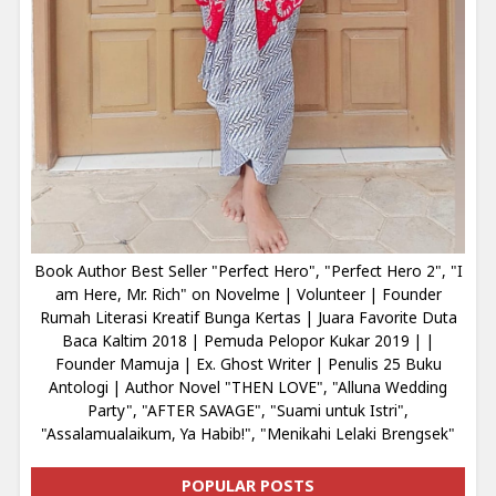
Book Author Best Seller "Perfect Hero", "Perfect Hero 2", "I
am Here, Mr. Rich" on Novelme | Volunteer | Founder
Rumah Literasi Kreatif Bunga Kertas | Juara Favorite Duta
Baca Kaltim 2018 | Pemuda Pelopor Kukar 2019 | |
Founder Mamuja | Ex. Ghost Writer | Penulis 25 Buku
Antologi | Author Novel "THEN LOVE", "Alluna Wedding
Party", "AFTER SAVAGE", "Suami untuk Istri",
"Assalamualaikum, Ya Habib!", "Menikahi Lelaki Brengsek"
POPULAR POSTS