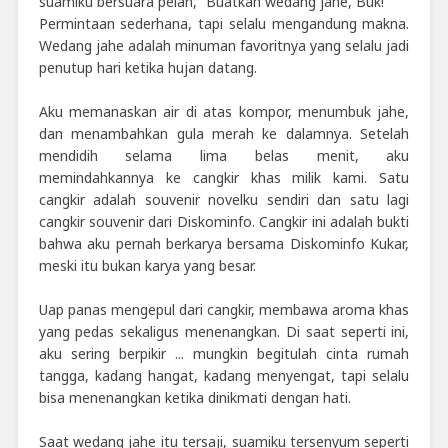
suamiku bersuara pelan, “Buatkan wedang jahe, Buk!"
Permintaan sederhana, tapi selalu mengandung makna.
Wedang jahe adalah minuman favoritnya yang selalu jadi
penutup hari ketika hujan datang.
Aku memanaskan air di atas kompor, menumbuk jahe,
dan menambahkan gula merah ke dalamnya. Setelah
mendidih selama lima belas menit, aku
memindahkannya ke cangkir khas milik kami. Satu
cangkir adalah souvenir novelku sendiri dan satu lagi
cangkir souvenir dari Diskominfo. Cangkir ini adalah bukti
bahwa aku pernah berkarya bersama Diskominfo Kukar,
meski itu bukan karya yang besar.
Uap panas mengepul dari cangkir, membawa aroma khas
yang pedas sekaligus menenangkan. Di saat seperti ini,
aku sering berpikir ... mungkin begitulah cinta rumah
tangga, kadang hangat, kadang menyengat, tapi selalu
bisa menenangkan ketika dinikmati dengan hati.
Saat wedang jahe itu tersaji, suamiku tersenyum seperti