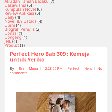
Aku dan Taman Bacaku
(7)
Dasawisma
(6)
Kumpulan Novel
(6)
Review Aplikasi
(6)
Daily
(4)
Novel ILY Ustadz
(4)
Opini
(4)
Biografi Penulis
(2)
Donasi
(1)
Dongeng
(1)
JNE
(1)
Product
(1)
Perfect Hero Bab 309 : Kemeja
untuk Yeriko
By
Rin Muna
12:28:00 PM
Perfect Hero
No
comments