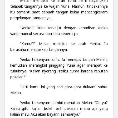
Melan mendelik ke arah Yuna. Ia melayangkan
telapak tangannya ke wajah Yuna. Namun, tindakannya
itu terhenti saat sebuah tangan kekar mencengkeram
pergelangan tangannya.
“Yeriko?” Yuna terkejut dengan kehadiran Yeriko
yang muncul secara tiba-tiba seperti jin.
“Kamu!?” Melan melotot ke arah Yeriko. Ia
berusaha melepaskan tangannya.
Yeriko tersenyum sinis. Ia menepis tangan Melan,
kemudian merangkul pinggang Yuna agar merapat ke
tubuhnya. “Kalian nyerang istriku cuma karena rebutan
pakaian?”
“Istri kamu ini yang cari gara-gara duluan!” sahut
Melan.
Yeriko tersenyum sambil menatap Melan. “Oh ya?
Kalau gitu, kalian boleh pilih pakaian mana aja yang
kalian mau. Aku akan bayarin semuanya.”