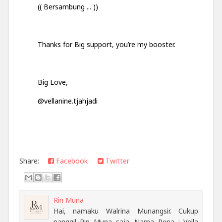
(( Bersambung ... ))
Thanks for Big support, you’re my booster.
Big Love,
@vellanine.tjahjadi
Share:
Facebook
Twitter
Rin Muna
Hai, namaku Walrina Munangsir. Cukup
panggil Rin Muna saja. Nama Pena : Vella