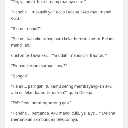
“Oh, ya udah. Kalo emang maunya gitu.”
“Hehehe ... makasih ya!” ucap Delana. “Aku mau mandi
dulu.”
“Belum mandi?”
“Belum. Kan aku bilang baru kelar beresin kamar. Belum
mandi lah.”
Chilton tertawa kecil. “Ya udah, mandi gih! Bau tau!”
“Emang kecium sampe sana?”
“Banget!”
“Halah ... palingan itu kamu sering membayangkan aku
ada di deket kamu terus kan?” goda Delana.
“Eh!? Pede amat ngomong gitu.”
“Hehehe ... bercanda. Aku mandi dulu, ya! Bye ...!” Delana
mematikan sambungan teleponnya.