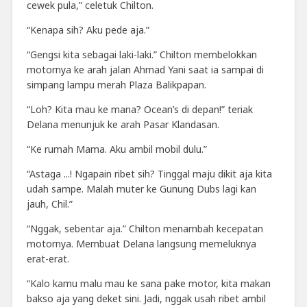
cewek pula,” celetuk Chilton.
“Kenapa sih? Aku pede aja.”
“Gengsi kita sebagai laki-laki.” Chilton membelokkan
motornya ke arah jalan Ahmad Yani saat ia sampai di
simpang lampu merah Plaza Balikpapan.
“Loh? Kita mau ke mana? Ocean’s di depan!” teriak
Delana menunjuk ke arah Pasar Klandasan.
“Ke rumah Mama. Aku ambil mobil dulu.”
“Astaga ...! Ngapain ribet sih? Tinggal maju dikit aja kita
udah sampe. Malah muter ke Gunung Dubs lagi kan
jauh, Chil.”
“Nggak, sebentar aja.” Chilton menambah kecepatan
motornya. Membuat Delana langsung memeluknya
erat-erat.
“Kalo kamu malu mau ke sana pake motor, kita makan
bakso aja yang deket sini. Jadi, nggak usah ribet ambil