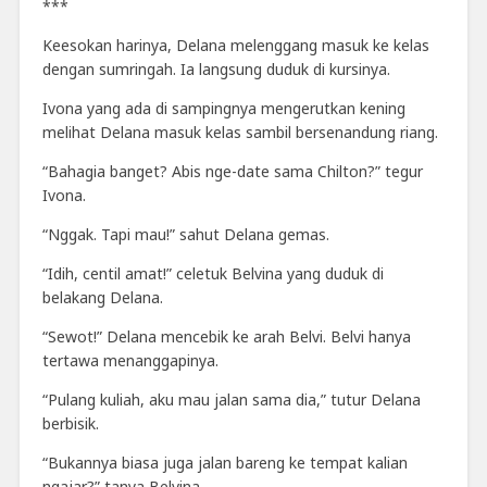
***
Keesokan harinya, Delana melenggang masuk ke kelas
dengan sumringah. Ia langsung duduk di kursinya.
Ivona yang ada di sampingnya mengerutkan kening
melihat Delana masuk kelas sambil bersenandung riang.
“Bahagia banget? Abis nge-date sama Chilton?” tegur
Ivona.
“Nggak. Tapi mau!” sahut Delana gemas.
“Idih, centil amat!” celetuk Belvina yang duduk di
belakang Delana.
“Sewot!” Delana mencebik ke arah Belvi. Belvi hanya
tertawa menanggapinya.
“Pulang kuliah, aku mau jalan sama dia,” tutur Delana
berbisik.
“Bukannya biasa juga jalan bareng ke tempat kalian
ngajar?” tanya Belvina.