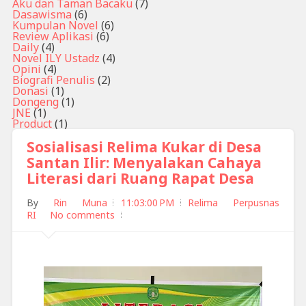
Aku dan Taman Bacaku
(7)
Dasawisma
(6)
Kumpulan Novel
(6)
Review Aplikasi
(6)
Daily
(4)
Novel ILY Ustadz
(4)
Opini
(4)
Biografi Penulis
(2)
Donasi
(1)
Dongeng
(1)
JNE
(1)
Product
(1)
Sosialisasi Relima Kukar di Desa
Santan Ilir: Menyalakan Cahaya
Literasi dari Ruang Rapat Desa
By
Rin Muna
11:03:00 PM
Relima Perpusnas
RI
No comments