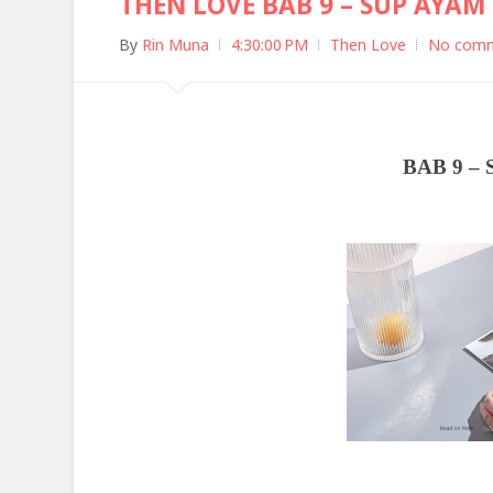
THEN LOVE BAB 9 – SUP AYAM 
By
Rin Muna
4:30:00 PM
Then Love
No com
BAB 9 –