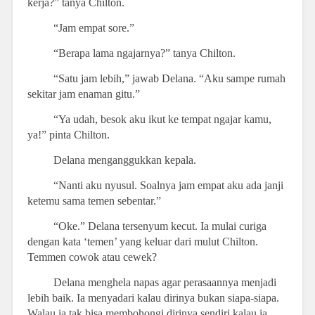
kerja?” tanya Chilton.
“Jam empat sore.”
“Berapa lama ngajarnya?” tanya Chilton.
“Satu jam lebih,” jawab Delana. “Aku sampe rumah
sekitar jam enaman gitu.”
“Ya udah, besok aku ikut ke tempat ngajar kamu,
ya!” pinta Chilton.
Delana menganggukkan kepala.
“Nanti aku nyusul. Soalnya jam empat aku ada janji
ketemu sama temen sebentar.”
“Oke.” Delana tersenyum kecut. Ia mulai curiga
dengan kata ‘temen’ yang keluar dari mulut Chilton.
Temmen cowok atau cewek?
Delana menghela napas agar perasaannya menjadi
lebih baik. Ia menyadari kalau dirinya bukan siapa-siapa.
Walau ia tak bisa membohongi dirinya sendiri kalau ia