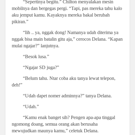
“Sepertinya begitu.” Chilton menyalakan mesin
mobilnya dan bergegas pergi. “Tapi, pas mereka tahu kalo
aku jemput kamu. Kayaknya mereka bakal berubah
pikiran.”
“Iih .. ya, nggak dong! Namanya udah diterima ya
nggak bisa main batalin gitu aja,” cerocos Delana. “Kapan
mulai ngajar?” lanjutnya.
“Besok lusa.”
“Ngajar SD juga?”
“Belum tahu. Ntar coba aku tanya lewat telepon,
deh!”
“Udah dapet nomer adminnya?” tanya Delana.
“Udah.”
“Kamu enak banget sih? Pengen apa-apa tinggal
ngomong doang, semua orang akan berusaha
mewujudkan maunya kamu,” celetuk Delana.