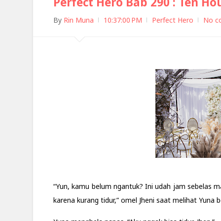
Perfect Hero Bab 290 : Ten Ho
By
Rin Muna
10:37:00 PM
Perfect Hero
No c
“Yun, kamu belum ngantuk? Ini udah jam sebelas m
karena kurang tidur,” omel Jheni saat melihat Yuna b