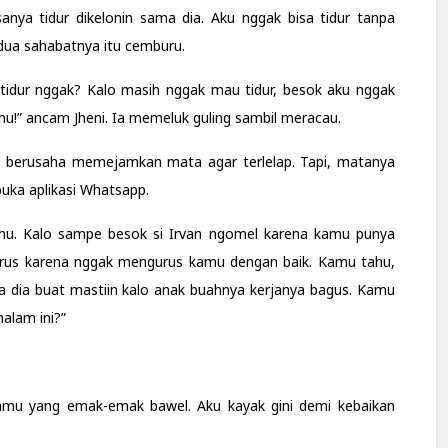
nya tidur dikelonin sama dia. Aku nggak bisa tidur tanpa
 dua sahabatnya itu cemburu.
tidur nggak? Kalo masih nggak mau tidur, besok aku nggak
mu!” ancam Jheni. Ia memeluk guling sambil meracau.
a, berusaha memejamkan mata agar terlelap. Tapi, matanya
uka aplikasi Whatsapp.
 tahu. Kalo sampe besok si Irvan ngomel karena kamu punya
terus karena nggak mengurus kamu dengan baik. Kamu tahu,
ama dia buat mastiin kalo anak buahnya kerjanya bagus. Kamu
malam ini?”
Kamu yang emak-emak bawel. Aku kayak gini demi kebaikan