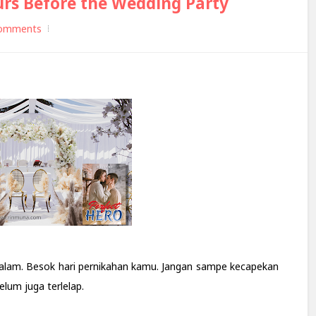
urs Before the Wedding Party
omments
alam. Besok hari pernikahan kamu. Jangan sampe kecapekan
elum juga terlelap.