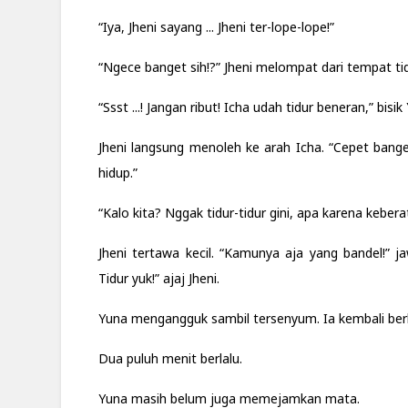
“Iya, Jheni sayang ... Jheni ter-lope-lope!”
“Ngece banget sih!?” Jheni melompat dari tempat t
“Ssst ...! Jangan ribut! Icha udah tidur beneran,” bisik
Jheni langsung menoleh ke arah Icha. “Cepet bange
hidup.”
“Kalo kita? Nggak tidur-tidur gini, apa karena keber
Jheni tertawa kecil. “Kamunya aja yang bandel!” 
Tidur yuk!” ajaj Jheni.
Yuna mengangguk sambil tersenyum. Ia kembali be
Dua puluh menit berlalu.
Yuna masih belum juga memejamkan mata.