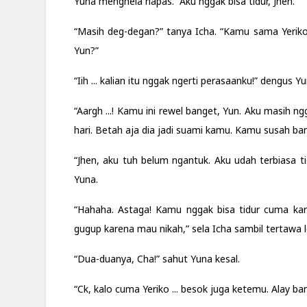
Yuna menghela napas. “Aku nggak bisa tidur, Jhen.”
“Masih deg-degan?” tanya Icha. “Kamu sama Yeriko 
Yun?”
“Iih ... kalian itu nggak ngerti perasaanku!” dengus Yu
“Aargh ...! Kamu ini rewel banget, Yun. Aku masih n
hari. Betah aja dia jadi suami kamu. Kamu susah bang
“Jhen, aku tuh belum ngantuk. Aku udah terbiasa ti
Yuna.
“Hahaha. Astaga! Kamu nggak bisa tidur cuma ka
gugup karena mau nikah,” sela Icha sambil tertawa l
“Dua-duanya, Cha!” sahut Yuna kesal.
“Ck, kalo cuma Yeriko ... besok juga ketemu. Alay ban