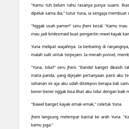
“Kamu tuh belum tahu rasanya punya suami. Biasa
dipeluk sama dia,” tutur Yuna, ia sengaja membuat
“Nggak usah pamer!” seru Jheni kesal. “Kamu mau 
mau jadi bridesmaid buat pengantin rewel kayak ka
Yuna melipat wajahnya. Ia berbaring di ranjangny
malah sulit untuk terpejam. Ia meraih ponsel, memb
“Yuna, tidur!” seru Jheni. “Bandel banget dikasih
mata panda, yang dijejalin pertanyaan pasti aku 
seharian ini aja aku udah ditelepon berapa kali s
bener-bener nggak bisa lihat aku tidur dengan baik 
“Bawel banget kayak emak-emak,” celetuk Yuna.
Jheni langsung melempar bantal ke arah Yuna. “
kamu juga.”