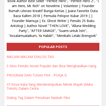
Book Author Best Seller "Perfect Hero", "Perfect Hero 2", "I
am Here, Mr. Rich" on Novelme | Volunteer | Founder
Rumah Literasi Kreatif Bunga Kertas | Juara Favorite Duta
Baca Kaltim 2018 | Pemuda Pelopor Kukar 2019 | |
Founder Mamuja | Ex. Ghost Writer | Penulis 25 Buku
Antologi | Author Novel "THEN LOVE", "Alluna Wedding
Party", "AFTER SAVAGE", "Suami untuk Istri",
"Assalamualaikum, Ya Habib!", "Menikahi Lelaki Brengsek"
POPULAR POSTS
MACAM-MACAM DIALOG TAG
5 Situs Penulis Novel Populer dan Bisa Menghasilkan Uang
PROGRAM DAN TUGAS PKK - POKJA II
37 Kosa-Kata Yang Mendeskripsikan Mimik Wajah (Mata
Tokoh) Dalam Cerita
Dialog Tag Dalam Penulisan Naskah Fiksi