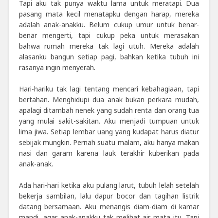
Tapi aku tak punya waktu lama untuk meratapi. Dua
pasang mata kecil menatapku dengan harap, mereka
adalah anak-anakku. Belum cukup umur untuk benar-
benar mengerti, tapi cukup peka untuk merasakan
bahwa rumah mereka tak lagi utuh. Mereka adalah
alasanku bangun setiap pagi, bahkan ketika tubuh ini
rasanya ingin menyerah.
Hari-hariku tak lagi tentang mencari kebahagiaan, tapi
bertahan. Menghidupi dua anak bukan perkara mudah,
apalagi ditambah nenek yang sudah renta dan orang tua
yang mulai sakit-sakitan. Aku menjadi tumpuan untuk
lima jiwa. Setiap lembar uang yang kudapat harus diatur
sebijak mungkin. Pernah suatu malam, aku hanya makan
nasi dan garam karena lauk terakhir kuberikan pada
anak-anak.
Ada hari-hari ketika aku pulang larut, tubuh lelah setelah
bekerja sambilan, lalu dapur bocor dan tagihan listrik
datang bersamaan. Aku menangis diam-diam di kamar
mandi, agar anak-anakku tak melihat air mata itu. Tapi