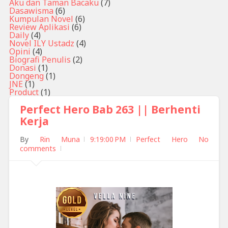
Aku dan Taman Bacaku
(7)
Dasawisma
(6)
Kumpulan Novel
(6)
Review Aplikasi
(6)
Daily
(4)
Novel ILY Ustadz
(4)
Opini
(4)
Biografi Penulis
(2)
Donasi
(1)
Dongeng
(1)
JNE
(1)
Product
(1)
Perfect Hero Bab 263 || Berhenti
Kerja
By
Rin Muna
9:19:00 PM
Perfect Hero
No
comments