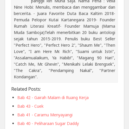
panggil Rin Muna saja. Nama Pena : Vella
Nine Hobi: Menulis, membaca dan menggambar dan
bercerita. - Juara Favorite Duta Baca Kaltim 2018-
Pemuda Pelopor Kutai Kartanegara 2019- Founder
Rumah Literasi Kreatif- Founder Mamuja (Mama
Muda Samboja)Telah menerbitkan 20 buku antologi
sejak tahun 2015-2019. Penulis buku Best Seller
"Perfect Hero", "Perfect Hero 2", "Shaum Me", "Then
Love", "I am Here Mr. Rich", "Suami untuk Istri",
"Assalamualaikum, Ya Habib!", "Magang 90 Hari",
"Catch Me, Mr. Ghevin", "Menikahi Lelaki Brengsek",
"The Cakra", "Pendamping Nakal", "Partner
Kondangan".
Related Posts:
Bab 42 - Gairah Malam di Ruang Kerja
Bab 43 - Cuek
Bab 41 - Caramu Menyayangi
Bab 40 - Peliharaan Sugar Daddy