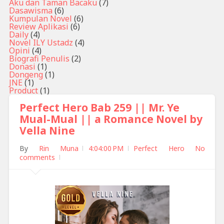
Aku dan Taman Bacaku
(7)
Dasawisma
(6)
Kumpulan Novel
(6)
Review Aplikasi
(6)
Daily
(4)
Novel ILY Ustadz
(4)
Opini
(4)
Biografi Penulis
(2)
Donasi
(1)
Dongeng
(1)
JNE
(1)
Product
(1)
Perfect Hero Bab 259 || Mr. Ye
Mual-Mual || a Romance Novel by
Vella Nine
By
Rin Muna
4:04:00 PM
Perfect Hero
No
comments