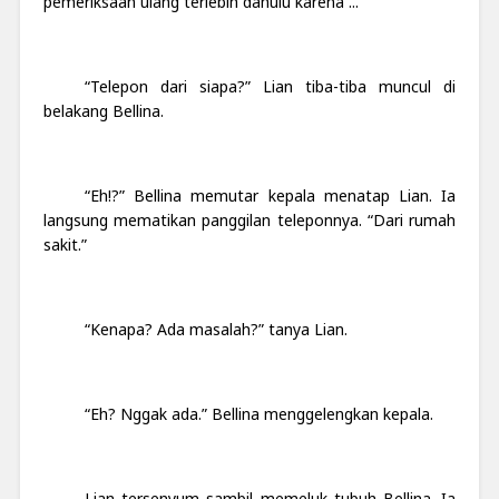
pemeriksaan ulang terlebih dahulu karena ...”
“Telepon dari siapa?” Lian tiba-tiba muncul di
belakang Bellina.
“Eh!?” Bellina memutar kepala menatap Lian. Ia
langsung mematikan panggilan teleponnya. “Dari rumah
sakit.”
“Kenapa? Ada masalah?” tanya Lian.
“Eh? Nggak ada.” Bellina menggelengkan kepala.
Lian tersenyum sambil memeluk tubuh Bellina. Ia