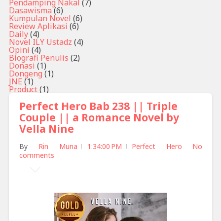
Pendamping Nakal
(7)
Dasawisma
(6)
Kumpulan Novel
(6)
Review Aplikasi
(6)
Daily
(4)
Novel ILY Ustadz
(4)
Opini
(4)
Biografi Penulis
(2)
Donasi
(1)
Dongeng
(1)
JNE
(1)
Product
(1)
Perfect Hero Bab 238 || Triple
Couple || a Romance Novel by
Vella Nine
By
Rin Muna
1:34:00 PM
Perfect Hero
No
comments