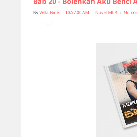
Bab 20 - Bolehkah Aku Benci 
By
Vella Nine
10:57:00 AM
Novel MLB
No co