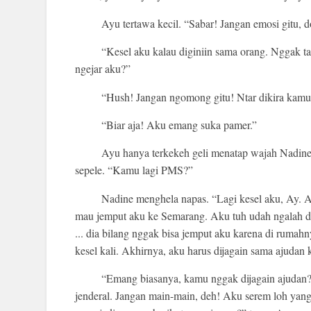
Ayu tertawa kecil. “Sabar! Jangan emosi gitu,
“Kesel aku kalau diginiin sama orang. Nggak ta
ngejar aku?”
“Hush! Jangan ngomong gitu! Ntar dikira kamu
“Biar aja! Aku emang suka pamer.”
Ayu hanya terkekeh geli menatap wajah Nadine
sepele. “Kamu lagi PMS?”
Nadine menghela napas. “Lagi kesel aku, Ay. Ak
mau jemput aku ke Semarang. Aku tuh udah ngalah 
... dia bilang nggak bisa jemput aku karena di ruma
kesel kali. Akhirnya, aku harus dijagain sama ajudan 
“Emang biasanya, kamu nggak dijagain ajudan?
jenderal. Jangan main-main, deh! Aku serem loh yan