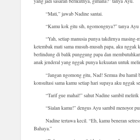
yang jadi sasaran berikutnya, gimana?” tanya Ayu.
“Mati,” jawab Nadine santai.
“Kamu kok gitu sih, ngomongnya?” tanya Ayu s
“Yah, setiap manusia punya takdirnya masing-m
ketembak mati sama musuh-musuh papa, aku nggak keb
berlindung di balik punggung papa dan membutuhkan
anak jenderal yang nggak punya kekuatan untuk meli
“Jangan ngomong gitu, Nad! Semua ibu hamil 
konsultasi sama kamu setiap hari supaya aku nggak se
“Tarif gue mahal!” sahut Nadine sambil melirik
“Sialan kamu!” dengus Ayu sambil menoyor pu
Nadine tertawa kecil. “Eh, kamu beneran setress
Bahaya.”