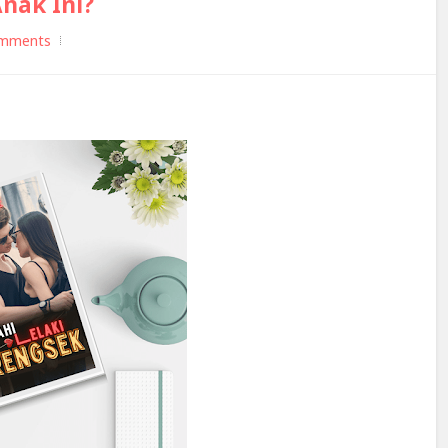
Anak Ini?
mments