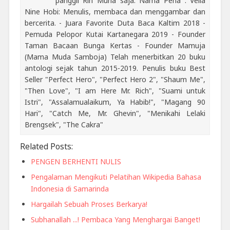
panggil Rin Muna saja. Nama Pena : Vella
Nine Hobi: Menulis, membaca dan menggambar dan
bercerita. - Juara Favorite Duta Baca Kaltim 2018 -
Pemuda Pelopor Kutai Kartanegara 2019 - Founder
Taman Bacaan Bunga Kertas - Founder Mamuja
(Mama Muda Samboja) Telah menerbitkan 20 buku
antologi sejak tahun 2015-2019. Penulis buku Best
Seller "Perfect Hero", "Perfect Hero 2", "Shaum Me",
"Then Love", "I am Here Mr. Rich", "Suami untuk
Istri", "Assalamualaikum, Ya Habib!", "Magang 90
Hari", "Catch Me, Mr. Ghevin", "Menikahi Lelaki
Brengsek", "The Cakra"
Related Posts:
PENGEN BERHENTI NULIS
Pengalaman Mengikuti Pelatihan Wikipedia Bahasa
Indonesia di Samarinda
Hargailah Sebuah Proses Berkarya!
Subhanallah ...! Pembaca Yang Menghargai Banget!