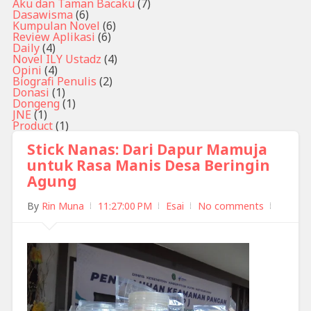
Aku dan Taman Bacaku
(7)
Dasawisma
(6)
Kumpulan Novel
(6)
Review Aplikasi
(6)
Daily
(4)
Novel ILY Ustadz
(4)
Opini
(4)
Biografi Penulis
(2)
Donasi
(1)
Dongeng
(1)
JNE
(1)
Product
(1)
Stick Nanas: Dari Dapur Mamuja
untuk Rasa Manis Desa Beringin
Agung
By
Rin Muna
11:27:00 PM
Esai
No comments