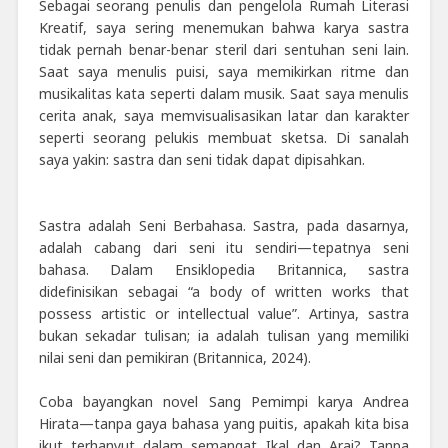
Sebagai seorang penulis dan pengelola Rumah Literasi
Kreatif, saya sering menemukan bahwa karya sastra
tidak pernah benar-benar steril dari sentuhan seni lain.
Saat saya menulis puisi, saya memikirkan ritme dan
musikalitas kata seperti dalam musik. Saat saya menulis
cerita anak, saya memvisualisasikan latar dan karakter
seperti seorang pelukis membuat sketsa. Di sanalah
saya yakin: sastra dan seni tidak dapat dipisahkan.
Sastra adalah Seni Berbahasa. Sastra, pada dasarnya,
adalah cabang dari seni itu sendiri—tepatnya seni
bahasa. Dalam Ensiklopedia Britannica, sastra
didefinisikan sebagai “a body of written works that
possess artistic or intellectual value”. Artinya, sastra
bukan sekadar tulisan; ia adalah tulisan yang memiliki
nilai seni dan pemikiran (Britannica, 2024).
Coba bayangkan novel Sang Pemimpi karya Andrea
Hirata—tanpa gaya bahasa yang puitis, apakah kita bisa
ikut terhanyut dalam semangat Ikal dan Arai? Tanpa