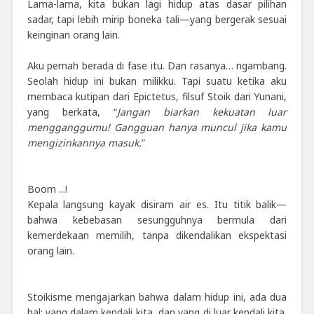
Lama-lama, kita bukan lagi hidup atas dasar pilihan
sadar, tapi lebih mirip boneka tali—yang bergerak sesuai
keinginan orang lain.
Aku pernah berada di fase itu. Dan rasanya… ngambang.
Seolah hidup ini bukan milikku. Tapi suatu ketika aku
membaca kutipan dari Epictetus, filsuf Stoik dari Yunani,
yang berkata, “
Jangan biarkan kekuatan luar
mengganggumu! Gangguan hanya muncul jika kamu
mengizinkannya masuk.
”
Boom ...!
Kepala langsung kayak disiram air es. Itu titik balik—
bahwa kebebasan sesungguhnya bermula dari
kemerdekaan memilih, tanpa dikendalikan ekspektasi
orang lain.
Stoikisme mengajarkan bahwa dalam hidup ini, ada dua
hal: yang dalam kendali kita, dan yang di luar kendali kita.