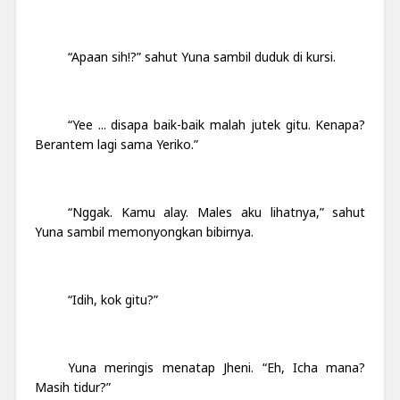
“Apaan sih!?” sahut Yuna sambil duduk di kursi.
“Yee ... disapa baik-baik malah jutek gitu. Kenapa?
Berantem lagi sama Yeriko.”
“Nggak. Kamu alay. Males aku lihatnya,” sahut
Yuna sambil memonyongkan bibirnya.
“Idih, kok gitu?”
Yuna meringis menatap Jheni. “Eh, Icha mana?
Masih tidur?”