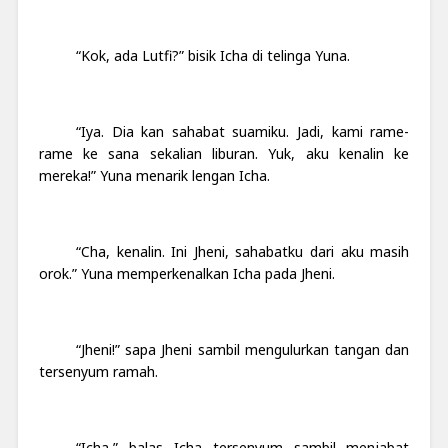
“Kok, ada Lutfi?” bisik Icha di telinga Yuna.
“Iya. Dia kan sahabat suamiku. Jadi, kami rame-
rame ke sana sekalian liburan. Yuk, aku kenalin ke
mereka!” Yuna menarik lengan Icha.
“Cha, kenalin. Ini Jheni, sahabatku dari aku masih
orok.” Yuna memperkenalkan Icha pada Jheni.
“Jheni!” sapa Jheni sambil mengulurkan tangan dan
tersenyum ramah.
“Icha,” balas Icha tersenyum sambil menjabat