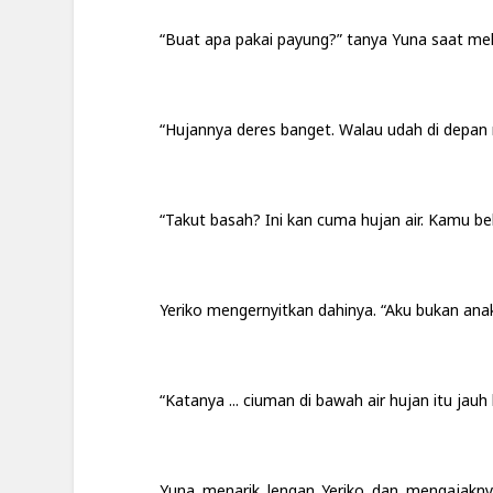
“Buat apa pakai payung?” tanya Yuna saat me
“Hujannya deres banget. Walau udah di depan 
“Takut basah? Ini kan cuma hujan air. Kamu b
Yeriko mengernyitkan dahinya. “Aku bukan anak 
“Katanya ... ciuman di bawah air hujan itu jauh
Yuna menarik lengan Yeriko dan mengajaknya