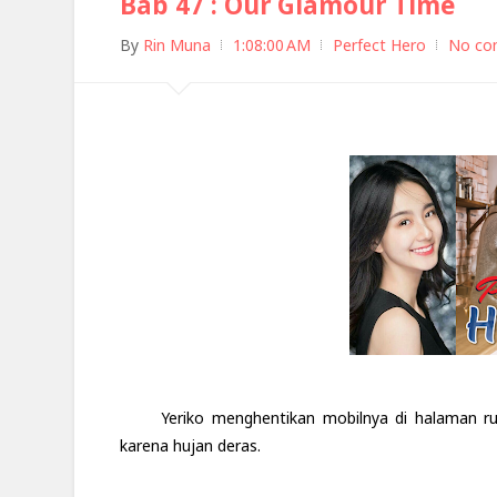
Bab 47 : Our Glamour Time
By
Rin Muna
1:08:00 AM
Perfect Hero
No co
Yeriko menghentikan mobilnya di halaman r
karena hujan deras.