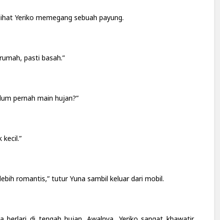
lihat Yeriko memegang sebuah payung.
rumah, pasti basah.”
elum pernah main hujan?”
kecil.”
 lebih romantis,” tutur Yuna sambil keluar dari mobil.
 berlari di tengah hujan. Awalnya, Yeriko sangat khawatir