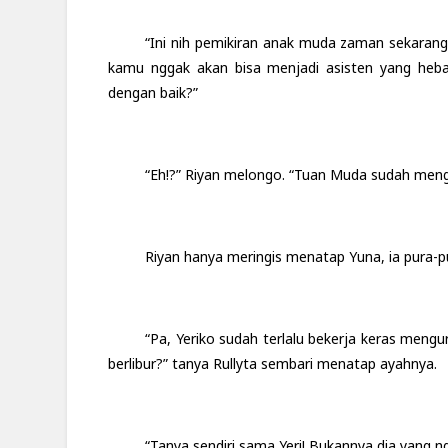
“Ini nih pemikiran anak muda zaman sekaran
kamu nggak akan bisa menjadi asisten yang hebat
dengan baik?”
“Eh!?” Riyan melongo. “Tuan Muda sudah menga
Riyan hanya meringis menatap Yuna, ia pura-
“Pa, Yeriko sudah terlalu bekerja keras meng
berlibur?” tanya Rullyta sembari menatap ayahnya.
“Tanya sendiri sama Yeri! Bukannya dia yang n