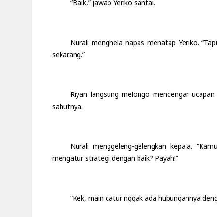
“Baik,” jawab Yeriko santai.
Nurali menghela napas menatap Yeriko. “Tap
sekarang.”
Riyan langsung melongo mendengar ucapan N
sahutnya.
Nurali menggeleng-gelengkan kepala. “Kam
mengatur strategi dengan baik? Payah!”
“Kek, main catur nggak ada hubungannya den