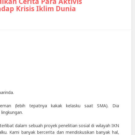
ikan Cerita Para Aktivis
dap Krisis Iklim Dunia
marinda.
teman (lebih tepatnya kakak kelasku saat SMA). Dia
lingkungan.
libat dalam sebuah proyek penelitian sosial di wilayah IKN
ku. Kami banyak bercerita dan mendiskusikan banyak hal,