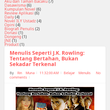
Aku dan Taman Bacaku
(7)
Dasawisma
(6)
Kumpulan Novel
(6)
Review Aplikasi
(6)
Daily
(4)
Novel ILY Ustadz
(4)
Opini
(4)
Biografi Penulis
(2)
Donasi
(1)
Dongeng
(1)
JNE
(1)
Product
(1)
Menulis Seperti J.K. Rowling:
Tentang Bertahan, Bukan
Sekadar Terkenal
By
Rin Muna
11:32:00 AM
Belajar Menulis
No
comments