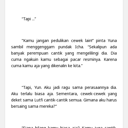
“Tapi ...”
“Kamu jangan pedulikan cewek lain!” pinta Yuna
sambil menggenggam pundak Icha. “Sekalipun ada
banyak perempuan cantik yang mengelilingi dia. Dia
cuma ngakuin kamu sebagai pacar resminya. Karena
cuma kamu aja yang dikenalin ke kita.”
“Tapi, Yun. Aku jadi ragu sama perasaannya dia.
Aku terlalu biasa aja. Sementara, cewek-cewek yang
deket sama Lutfi cantik-cantik semua. Gimana aku harus
bersaing sama mereka?”
“Siapa bilang kamu biasa aja? Kamu juga cantik,