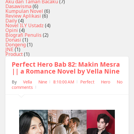
Aku dan Taman Bacaku
(7)
Dasawisma
(6)
Kumpulan Novel
(6)
Review Aplikasi
(6)
Daily
(4)
Novel ILY Ustadz
(4)
Opini
(4)
Biografi Penulis
(2)
Donasi
(1)
Dongeng
(1)
JNE
(1)
Product
(1)
Perfect Hero Bab 82: Makin Mesra
|| a Romance Novel by Vella Nine
By
Vella Nine
8:10:00 AM
Perfect Hero
No
comments