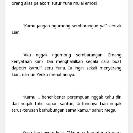
orang alias pelakor!” tutur Yuna mulai emosi.
“Kamu jangan ngomong sembarangan ya!” sentak
Lian.
“Aku nggak ngomong sembarangan. Emang
kenyataan kan? Dia menghalalkan segala cara buat
dapetin kamu!” seru Yuna. Ia ingin sekali menyerang
Lian, namun Yeriko menahannya.
“Kamu ... bener-bener perempuan nggak tahu diri
dan nggak tahu sopan santun, Untungnya Lian nggak
terus-terusan berhubungan sama kamu,” sahut Mega.
Yuna tersenyum kecil. “Aku juga beruntung karena