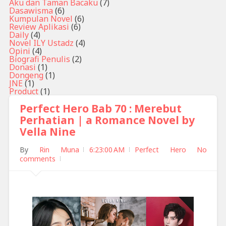
Aku dan Taman Bacaku
(7)
Dasawisma
(6)
Kumpulan Novel
(6)
Review Aplikasi
(6)
Daily
(4)
Novel ILY Ustadz
(4)
Opini
(4)
Biografi Penulis
(2)
Donasi
(1)
Dongeng
(1)
JNE
(1)
Product
(1)
Perfect Hero Bab 70 : Merebut
Perhatian | a Romance Novel by
Vella Nine
By
Rin Muna
6:23:00 AM
Perfect Hero
No
comments