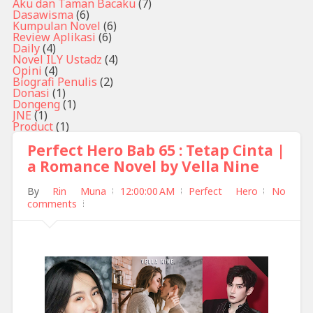
Aku dan Taman Bacaku
(7)
Dasawisma
(6)
Kumpulan Novel
(6)
Review Aplikasi
(6)
Daily
(4)
Novel ILY Ustadz
(4)
Opini
(4)
Biografi Penulis
(2)
Donasi
(1)
Dongeng
(1)
JNE
(1)
Product
(1)
Perfect Hero Bab 65 : Tetap Cinta |
a Romance Novel by Vella Nine
By
Rin Muna
12:00:00 AM
Perfect Hero
No
comments