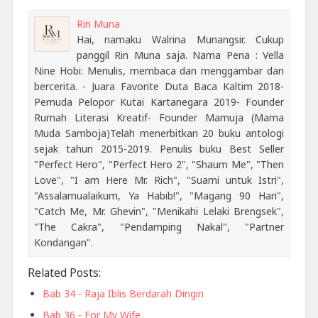
Rin Muna
Hai, namaku Walrina Munangsir. Cukup
panggil Rin Muna saja. Nama Pena : Vella
Nine Hobi: Menulis, membaca dan menggambar dan
bercerita. - Juara Favorite Duta Baca Kaltim 2018-
Pemuda Pelopor Kutai Kartanegara 2019- Founder
Rumah Literasi Kreatif- Founder Mamuja (Mama
Muda Samboja)Telah menerbitkan 20 buku antologi
sejak tahun 2015-2019. Penulis buku Best Seller
"Perfect Hero", "Perfect Hero 2", "Shaum Me", "Then
Love", "I am Here Mr. Rich", "Suami untuk Istri",
"Assalamualaikum, Ya Habib!", "Magang 90 Hari",
"Catch Me, Mr. Ghevin", "Menikahi Lelaki Brengsek",
"The Cakra", "Pendamping Nakal", "Partner
Kondangan".
Related Posts:
Bab 34 - Raja Iblis Berdarah Dingin
Bab 36 - For My Wife