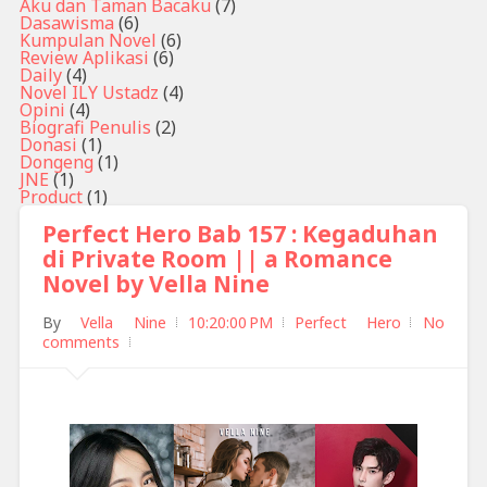
Aku dan Taman Bacaku
(7)
Dasawisma
(6)
Kumpulan Novel
(6)
Review Aplikasi
(6)
Daily
(4)
Novel ILY Ustadz
(4)
Opini
(4)
Biografi Penulis
(2)
Donasi
(1)
Dongeng
(1)
JNE
(1)
Product
(1)
Perfect Hero Bab 157 : Kegaduhan
di Private Room || a Romance
Novel by Vella Nine
By
Vella Nine
10:20:00 PM
Perfect Hero
No
comments