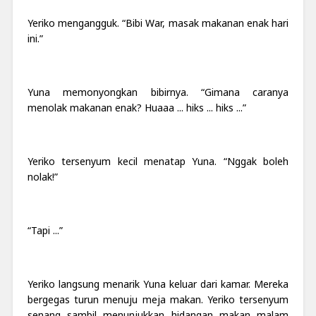
Yeriko mengangguk. “Bibi War, masak makanan enak hari
ini.”
Yuna memonyongkan bibirnya. “Gimana caranya
menolak makanan enak? Huaaa ... hiks ... hiks ...”
Yeriko tersenyum kecil menatap Yuna. “Nggak boleh
nolak!”
“Tapi ...”
Yeriko langsung menarik Yuna keluar dari kamar. Mereka
bergegas turun menuju meja makan. Yeriko tersenyum
senang sambil menunjukkan hidangan makan malam