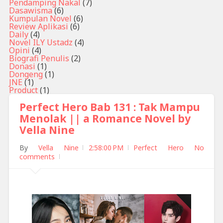
Pendamping Nakal
(7)
Dasawisma
(6)
Kumpulan Novel
(6)
Review Aplikasi
(6)
Daily
(4)
Novel ILY Ustadz
(4)
Opini
(4)
Biografi Penulis
(2)
Donasi
(1)
Dongeng
(1)
JNE
(1)
Product
(1)
Perfect Hero Bab 131 : Tak Mampu
Menolak || a Romance Novel by
Vella Nine
By
Vella Nine
2:58:00 PM
Perfect Hero
No
comments