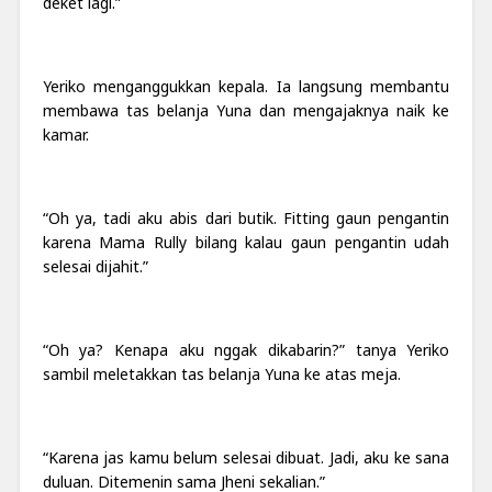
deket lagi.”
Yeriko menganggukkan kepala. Ia langsung membantu
membawa tas belanja Yuna dan mengajaknya naik ke
kamar.
“Oh ya, tadi aku abis dari butik. Fitting gaun pengantin
karena Mama Rully bilang kalau gaun pengantin udah
selesai dijahit.”
“Oh ya? Kenapa aku nggak dikabarin?” tanya Yeriko
sambil meletakkan tas belanja Yuna ke atas meja.
“Karena jas kamu belum selesai dibuat. Jadi, aku ke sana
duluan. Ditem
e
ni
n
sama Jheni sekalian.”