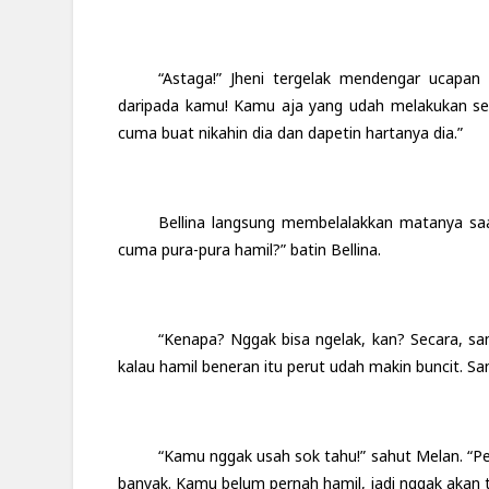
“Astaga!” Jheni tergelak mendengar ucapan B
daripada kamu! Kamu aja yang udah melakukan sega
cuma buat nikahin dia dan dapetin hartanya dia.”
Bellina langsung membelalakkan matanya saa
cuma pura-pura hamil?” batin Bellina.
“Kenapa? Nggak bisa ngelak, kan? Secara, sa
kalau hamil beneran itu perut udah makin buncit. Sa
“Kamu nggak usah sok tahu!” sahut Melan. “Pe
banyak. Kamu belum pernah hamil, jadi nggak akan 