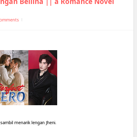
ongan Bellina || a Romance Novel
comments
 sambil menarik lengan Jheni.