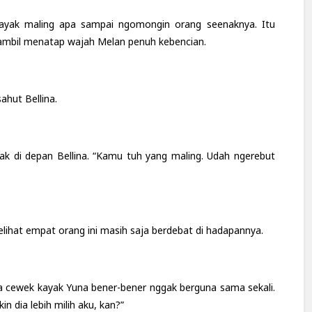
kayak maling apa sampai ngomongin orang seenaknya. Itu
 sambil menatap wajah Melan penuh kebencian.
ahut Bellina.
iak di depan Bellina. “Kamu tuh yang maling. Udah ngerebut
elihat empat orang ini masih saja berdebat di hadapannya.
na cewek kayak Yuna bener-bener nggak berguna sama sekali.
n dia lebih milih aku, kan?”