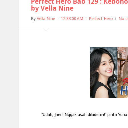
Perfect Hero Bab 129 : Keboh
by Vella Nine
By
Vella Nine
12:33:00 AM
Perfect Hero
No 
“Udah, Jhen! Nggak usah diladenin!” pinta Yuna