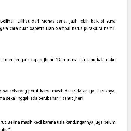
ellina. “Dilihat dari Monas sana, jauh lebih baik si Yuna
la cara buat dapetin Lian. Sampai harus pura-pura hamil,
t mendengar ucapan Jheni. “Dari mana dia tahu kalau aku
mpai sekarang perut kamu masih datar-datar aja. Harusnya,
ma sekali nggak ada perubahan!” sahut Jheni.
rut Bellina masih kecil karena usia kandungannya juga belum
tahu.”