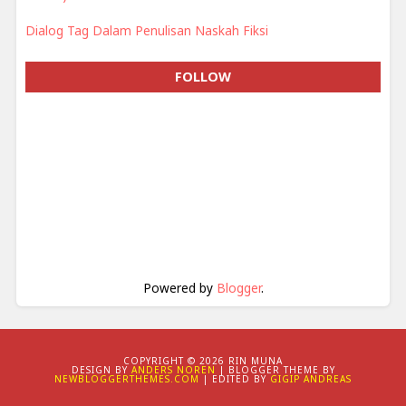
Dialog Tag Dalam Penulisan Naskah Fiksi
FOLLOW
Powered by
Blogger
.
COPYRIGHT ©
2026 RIN MUNA
DESIGN BY
ANDERS NOREN
| BLOGGER THEME BY
NEWBLOGGERTHEMES.COM
| EDITED BY
GIGIP ANDREAS