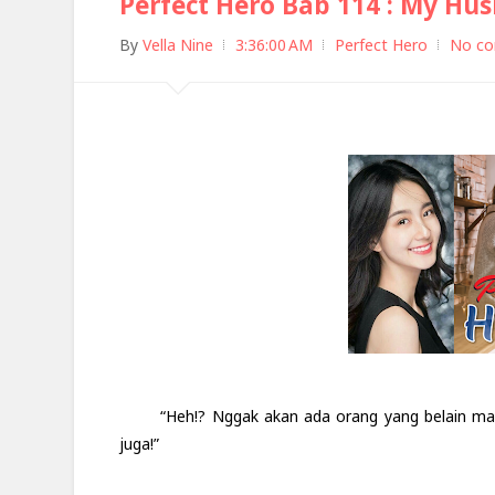
Perfect Hero Bab 114 : My Hu
By
Vella Nine
3:36:00 AM
Perfect Hero
No c
“Heh!? Nggak akan ada orang yang belain mal
juga!”