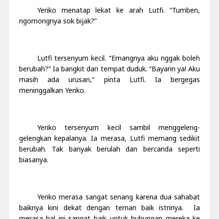
Yeriko menatap lekat ke arah Lutfi. “Tumben,
ngomongnya sok bijak?”
Lutfi tersenyum kecil. “Emangnya aku nggak boleh
berubah?” Ia bangkit dari tempat duduk. “Bayarin ya! Aku
masih ada urusan,” pinta Lutfi. Ia bergegas
meninggalkan Yeriko.
Yeriko tersenyum kecil sambil menggeleng-
gelengkan kepalanya. Ia merasa, Lutfi memang sedikit
berubah. Tak banyak berulah dan bercanda seperti
biasanya.
Yeriko merasa sangat senang karena dua sahabat
baiknya kini dekat dengan teman baik istrinya. Ia
merasa hal ini sangat baik untuk hubungan mereka ke