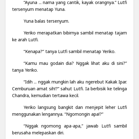
“Ayuna ... nama yang cantik, kayak orangnya.” Lutfi
tersenyum menatap Yuna.
Yuna balas tersenyum.
Yeriko merapatkan bibirnya sambil menatap tajam
ke arah Lutfi.
“Kenapa?” tanya Lutfi sambil menatap Yeriko.
“Kamu mau godain dia? Nggak lihat aku di sini?”
tanya Yeriko.
“Idih ... nggak mungkin lah aku ngerebut Kakak Ipar.
Cemburuan amat sih!?” sahut Lutfi. Ia berbisik ke telinga
Chandra, kemudian tertawa kecil.
Yeriko langsung bangkit dan menjepit leher Lutfi
menggunakan lengannya. “Ngomongin apa!?”
“Nggak ngomong apa-apa,” jawab Lutfi sambil
berusaha melepaskan diri.