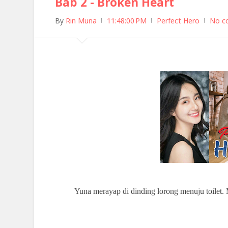
Bab 2 - Broken Heart
By
Rin Muna
11:48:00 PM
Perfect Hero
No c
Yuna merayap di dinding lorong menuju toilet. 