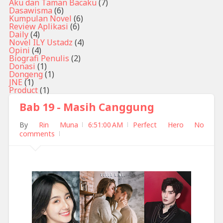
Aku dan Taman Bacaku
(7)
Dasawisma
(6)
Kumpulan Novel
(6)
Review Aplikasi
(6)
Daily
(4)
Novel ILY Ustadz
(4)
Opini
(4)
Biografi Penulis
(2)
Donasi
(1)
Dongeng
(1)
JNE
(1)
Product
(1)
Bab 19 - Masih Canggung
By
Rin Muna
6:51:00 AM
Perfect Hero
No
comments