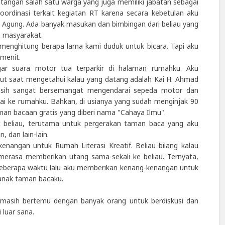
angan salah satu warga yang juga memiliki jabatan sebagai
ordinasi terkait kegiatan RT karena secara kebetulan aku
in Agung. Ada banyak masukan dan bimbingan dari beliau yang
 masyarakat.
 menghitung berapa lama kami duduk untuk bicara. Tapi aku
 menit.
ngar suara motor tua terparkir di halaman rumahku. Aku
jut saat mengetahui kalau yang datang adalah Kai H. Ahmad
 masih sangat bersemangat mengendarai sepeda motor dan
i ke rumahku. Bahkan, di usianya yang sudah menginjak 90
n bacaan gratis yang diberi nama "Cahaya Ilmu".
t beliau, terutama untuk pergerakan taman baca yang aku
 dan lain-lain.
enangan untuk Rumah Literasi Kreatif. Beliau bilang kalau
merasa memberikan utang sama-sekali ke beliau. Ternyata,
beberapa waktu lalu aku memberikan kenang-kenangan untuk
anak taman bacaku.
u masih bertemu dengan banyak orang untuk berdiskusi dan
 luar sana.