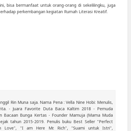
i, bisa bermanfaat untuk orang-orang di sekelilingku, juga
terhadap perkembangan kegiatan Rumah Literasi Kreatif.
ggil Rin Muna saja. Nama Pena : Vella Nine Hobi: Menulis,
a. - Juara Favorite Duta Baca Kaltim 2018 - Pemuda
man Bacaan Bunga Kertas - Founder Mamuja (Mama Muda
jak tahun 2015-2019. Penulis buku Best Seller "Perfect
 Love", "I am Here Mr. Rich", "Suami untuk Istri",