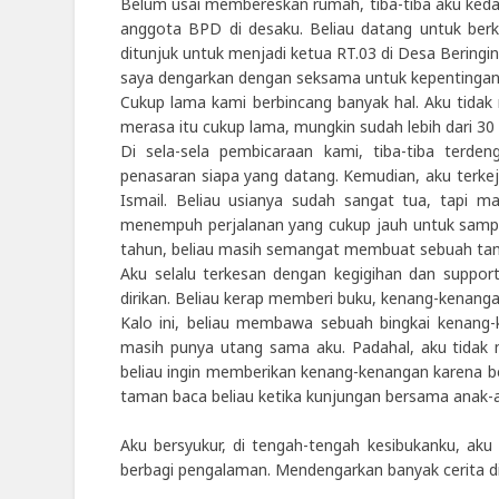
Belum usai membereskan rumah, tiba-tiba aku kedat
anggota BPD di desaku. Beliau datang untuk berko
ditunjuk untuk menjadi ketua RT.03 di Desa Bering
saya dengarkan dengan seksama untuk kepentingan
Cukup lama kami berbincang banyak hal. Aku tidak
merasa itu cukup lama, mungkin sudah lebih dari 30
Di sela-sela pembicaraan kami, tiba-tiba terde
penasaran siapa yang datang. Kemudian, aku terke
Ismail. Beliau usianya sudah sangat tua, tapi
menempuh perjalanan yang cukup jauh untuk sampa
tahun, beliau masih semangat membuat sebuah tama
Aku selalu terkesan dengan kegigihan dan suppor
dirikan. Beliau kerap memberi buku, kenang-kenangan,
Kalo ini, beliau membawa sebuah bingkai kenang-k
masih punya utang sama aku. Padahal, aku tidak 
beliau ingin memberikan kenang-kenangan karena 
taman baca beliau ketika kunjungan bersama anak-
Aku bersyukur, di tengah-tengah kesibukanku, ak
berbagi pengalaman. Mendengarkan banyak cerita di