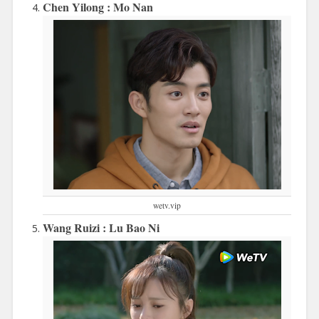
Chen Yilong : Mo Nan
wetv.vip
Wang Ruizi : Lu Bao Ni