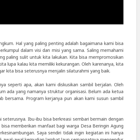
rangkum. Hal yang paling penting adalah bagaimana kami bisa
 berkumpul dalam visi dan misi yang sama. Saling memahami
ng paling sulit untuk kita lakukan. Kita bisa mempromosikan
 kita lupa kalau kita memiliki kekurangan. Oleh karenanya, kita
 kita bisa seterusnya menjalin silaturahmi yang baik.
a seperti apa, akan kami diskusikan sambil berjalan. Oleh
lum ada yang namanya struktur organisasi. Belum ada ketua
b bersama. Program kerjanya pun akan kami susun sambil
i seterusnya. Ibu-ibu bisa berkreasi sembari bermain dengan
ni bisa memberikan manfaat bagi warga Desa Beringin Agung
esinambungan. Saya sendiri tidak ingin kegiatan ini hanya
di awal-awal kemudian lambat laun semangatnya mengendur.