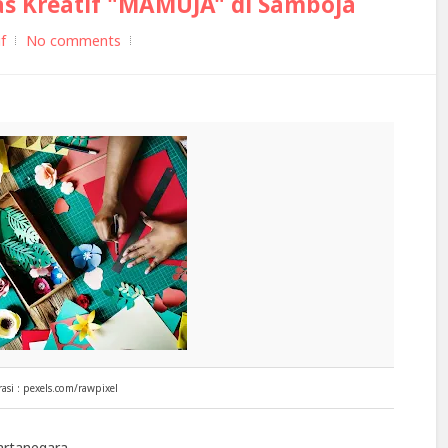
s Kreatif "MAMUJA" di Samboja
f
No comments
asi : pexels.com/rawpixel
artanegara.