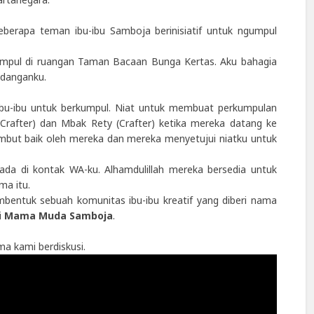
eberapa teman ibu-ibu Samboja berinisiatif untuk ngumpul
umpul di ruangan Taman Bacaan Bunga Kertas. Aku bahagia
ndanganku.
ibu-ibu untuk berkumpul. Niat untuk membuat perkumpulan
(Crafter) dan Mbak Rety (Crafter) ketika mereka datang ke
mbut baik oleh mereka dan mereka menyetujui niatku untuk
da di kontak WA-ku. Alhamdulillah mereka bersedia untuk
ma itu.
bentuk sebuah komunitas ibu-ibu kreatif yang diberi nama
i
Mama Muda Samboja
.
ama kami berdiskusi.