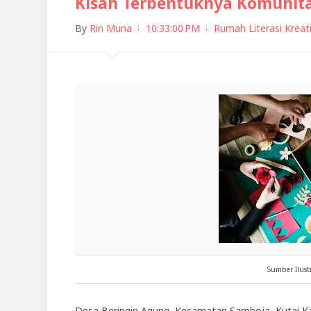
Kisah Terbentuknya Komunita
By
Rin Muna
10:33:00 PM
Rumah Literasi Kreati
Sumber Ilustr
Desa Beringin Agung, Kecamatan Samboja, Kutai K