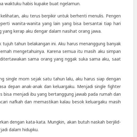
na waktuku habis kupake buat ngelamun.
kelihatan, aku terus berpikir untuk berhenti menulis. Pengen
eperti wanita-wanita yang lain yang bisa bersantai tiap hari
ang yang kerap aku dengar dalam nasihat orang jawa.
ak tujuh tahun belakangan ini. Aku harus menanggung banyak
 pernah mengetahuinya. Karena semua itu masih aku simpan
 ditertawakan sama orang yang nggak suka sama aku, saat
g single mom sejak satu tahun lalu, aku harus siap dengan
a depan anak-anak dan keluargaku. Menjadi single fighter
rus bisa menjadi ibu yang bertanggung jawab pada rumah dan
ncari nafkah dan memastikan kalau besok keluargaku masih
kan dengan kata-kata. Mungkin, akan butuh naskah berjilid-
jadi dalam hidupku.