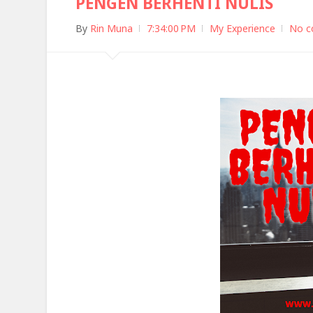
PENGEN BERHENTI NULIS
By
Rin Muna
7:34:00 PM
My Experience
No 