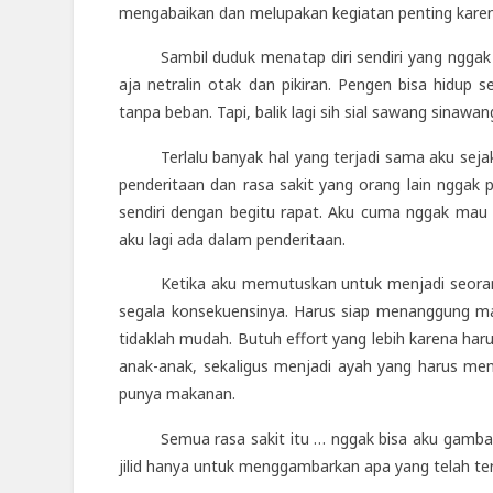
mengabaikan dan melupakan kegiatan penting kare
Sambil duduk menatap diri sendiri yang nggak 
aja netralin otak dan pikiran. Pengen bisa hidup s
tanpa beban. Tapi, balik lagi sih sial sawang sinaw
Terlalu banyak hal yang terjadi sama aku sej
penderitaan dan rasa sakit yang orang lain nggak
sendiri dengan begitu rapat. Aku cuma nggak mau
aku lagi ada dalam penderitaan.
Ketika aku memutuskan untuk menjadi seoran
segala konsekuensinya. Harus siap menanggung mas
tidaklah mudah. Butuh effort yang lebih karena ha
anak-anak, sekaligus menjadi ayah yang harus me
punya makanan.
Semua rasa sakit itu … nggak bisa aku gambar
jilid hanya untuk menggambarkan apa yang telah ter